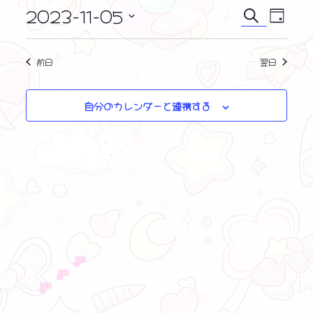
i
ン
2023-11-05
イ
イ
c
検
日
e
ト
ベ
索
日
ベ
付
ン
付
for
ン
前日
翌日
ト
を
11
ビ
ト
選
ュ
月
択
自分のカレンダーと連携する
を
ー
5,
ナ
検
2023
ビ
索
ゲ
し
ー
シ
て
ョ
❤ ❤ ❤
ナ
ン
ビ
ゲ
ー