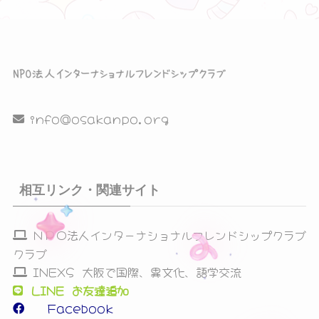
シ
ョ
ン
を
info@osakanpo.org
表
示
相互リンク・関連サイト
ＮＰＯ法人インターナショナルフレンドシップクラブ
クラブ
INEXS 大阪で国際、異文化、語学交流
LINE お友達追加
Facebook