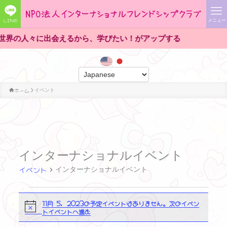
LINE
メニュー
界の人々に出会えるから、学びたい！がアップする
ホーム
イベント
インターナショナルイベント
イベント
インターナショナルイベント
イ
11月 5, 2023の予定イベントはありません。
次のイベン
N
トイベントへ進む
o
ベ
t