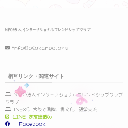
シ
ョ
ン
を
info@osakanpo.org
表
示
相互リンク・関連サイト
ＮＰＯ法人インターナショナルフレンドシップクラブ
クラブ
INEXS 大阪で国際、異文化、語学交流
LINE お友達追加
Facebook