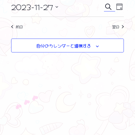
i
ン
2023-11-27
イ
イ
c
検
日
e
ト
ベ
索
日
ベ
付
ン
付
for
ン
前日
翌日
ト
を
11
ビ
ト
選
ュ
月
択
自分のカレンダーと連携する
を
ー
27,
ナ
検
2023
ビ
索
ゲ
し
ー
❤ ❤ ❤
シ
て
ョ
ナ
ン
ビ
ゲ
ー