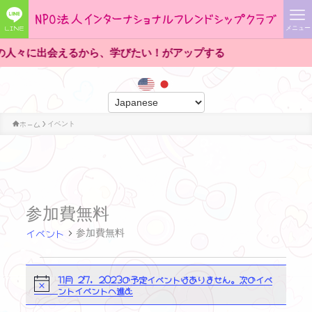
LINE
メニュー
々に出会えるから、学びたい！がアップする
ホーム
イベント
参加費無料
イベント
参加費無料
イ
11月 27, 2023の予定イベントはありません。
次のイベ
N
ントイベントへ進む
o
ベ
t