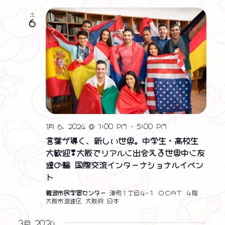
土
6
❤ ❤ ❤
1月 6, 2024 @ 1:00 PM
-
5:00 PM
言葉が導く、新しい世界。中学生・高校生
大歓迎❣大阪でリアルに出会える世界中に友
達の輪 国際交流インターナショナルイベン
ト
難波市民学習センター
湊町１丁目４−１ ＯＣＡＴ ４階
大阪市浪速区 大阪府 日本
3月 2024