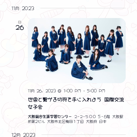
ン
11月 2023
を
日
表
26
示
11月 26, 2023 @ 1:00 PM
-
5:00 PM
世界と繋がる切符を手に入れよう 国際交流
女子会
大阪総合生涯学習センター
２−２−５００ 5・6階 大阪駅
前第2ビル 大阪市北区梅田１丁目 大阪府 日本
12月 2023