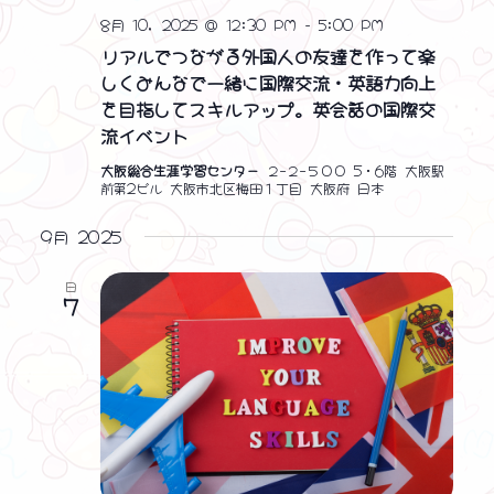
8月 10, 2025 @ 12:30 PM
-
5:00 PM
リアルでつながる外国人の友達を作って楽
しくみんなで一緒に国際交流・英語力向上
を目指してスキルアップ。英会話の国際交
流イベント
大阪総合生涯学習センター
２−２−５００ 5・6階 大阪駅
前第2ビル 大阪市北区梅田１丁目 大阪府 日本
9月 2025
日
7