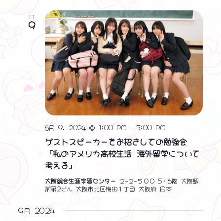
日
9
6月 9, 2024 @ 1:00 PM
-
5:00 PM
ゲストスピーカーをお招きしての勉強会
「私のアメリカ高校生活 海外留学について
考える」
大阪総合生涯学習センター
２−２−５００ 5・6階 大阪駅
前第2ビル 大阪市北区梅田１丁目 大阪府 日本
9月 2024