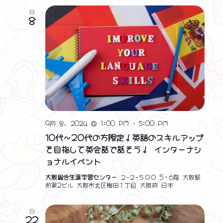
日
8
9月 8, 2024 @ 1:00 PM
-
5:00 PM
10代～20代の方限定！英語のスキルアップ
を目指して英会話で話そう！ インターナシ
ョナルイベント
大阪総合生涯学習センター
２−２−５００ 5・6階 大阪駅
前第2ビル 大阪市北区梅田１丁目 大阪府 日本
日
22