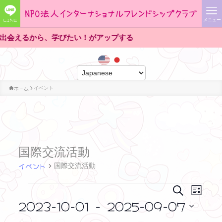
LINE
メニュー
たい！がアップする
ホーム
イベント
国際交流活動
イベント
国際交流活動
イ
イ
イ
検
リ
索
ベ
2023-10-01
 - 
2025-09-07
ス
ベ
ベ
ン
ト
日