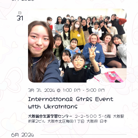
日
31
3月 31, 2024 @ 1:00 PM
-
5:00 PM
International Girls Event
with Ukrainians
大阪総合生涯学習センター
２−２−５００ 5・6階 大阪駅
前第2ビル 大阪市北区梅田１丁目 大阪府 日本
6月 2024