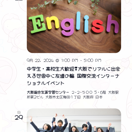
9月 22, 2024 @ 1:00 PM
-
5:00 PM
中学生・高校生大歓迎❣大阪でリアルに出会
える世界中に友達の輪 国際交流インターナ
ショナルイベント
大阪総合生涯学習センター
２−２−５００ 5・6階 大阪駅
前第2ビル 大阪市北区梅田１丁目 大阪府 日本
日
29