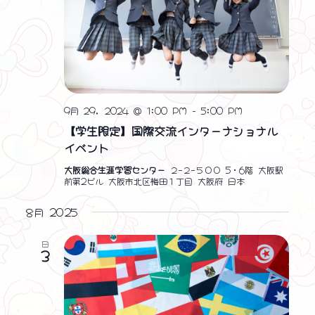
9月 29, 2024 @ 1:00 PM
-
5:00 PM
【学生限定】国際交流インターナショナル
イベント
大阪総合生涯学習センター
２−２−５００ 5・6階 大阪駅
前第2ビル 大阪市北区梅田１丁目 大阪府 日本
8月 2025
日
3