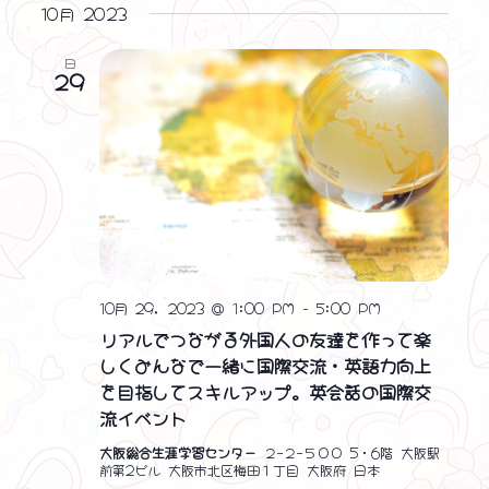
ン
ン
表
ト
10月 2023
付
示
ビ
ト
ト
を
日
ュ
選
29
を
ー
択
ナ
検
ビ
索
ゲ
し
ー
シ
て
ョ
ナ
ン
10月 29, 2023 @ 1:00 PM
-
5:00 PM
ビ
リアルでつながる外国人の友達を作って楽
ゲ
しくみんなで一緒に国際交流・英語力向上
を目指してスキルアップ。英会話の国際交
ー
流イベント
シ
大阪総合生涯学習センター
２−２−５００ 5・6階 大阪駅
ョ
前第2ビル 大阪市北区梅田１丁目 大阪府 日本