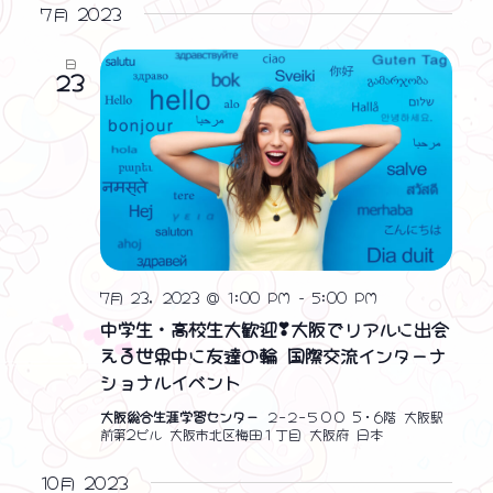
ン
ン
表
ト
7月 2023
付
示
ビ
ト
ト
を
日
ュ
選
23
を
ー
択
ナ
検
ビ
索
ゲ
❤ ❤ ❤
し
ー
シ
て
ョ
ナ
ン
7月 23, 2023 @ 1:00 PM
-
5:00 PM
ビ
中学生・高校生大歓迎❣大阪でリアルに出会
える世界中に友達の輪 国際交流インターナ
ゲ
ショナルイベント
ー
大阪総合生涯学習センター
２−２−５００ 5・6階 大阪駅
シ
前第2ビル 大阪市北区梅田１丁目 大阪府 日本
ョ
10月 2023