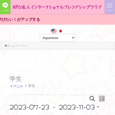
LINE
メニュー
い！がアップする
ホーム
イベント
学生
イベント
学生
イ
イ
イ
検
リ
索
ベ
2023-07-23
 - 
2023-11-03
ス
ベ
ベ
ン
ト
日