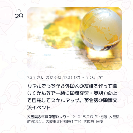
ン
日
を
29
表
示
10月 29, 2023 @ 1:00 PM
-
5:00 PM
リアルでつながる外国人の友達を作って楽
しくみんなで一緒に国際交流・英語力向上
を目指してスキルアップ。英会話の国際交
流イベント
大阪総合生涯学習センター
２−２−５００ 5・6階 大阪駅
前第2ビル 大阪市北区梅田１丁目 大阪府 日本