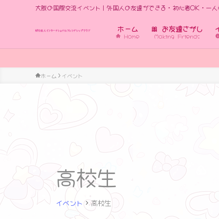
大阪の国際交流イベント｜外国人の友達ができる・初心者OK・一人
ホーム
🎀 お友達さがし
Home
Making Friends
世
ホーム
イベント
高校生
イベント
高校生