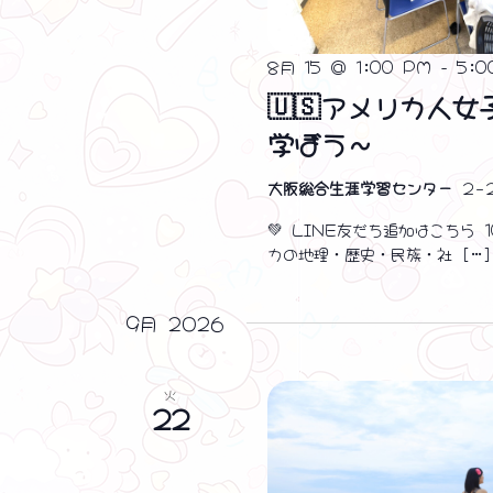
ワ
ビ
ー
ゲ
ド
8月 15 @ 1:00 PM
-
5:0
で
🇺🇸アメリカ人
ー
イ
学ぼう～
ベ
シ
ン
大阪総合生涯学習センター
２−
ト
ョ
💚 LINE友だち追加はこちら
を
カの地理・歴史・民族・社 […]
ン
検
索
を
し
9月 2026
ま
表
す
。
火
示
22