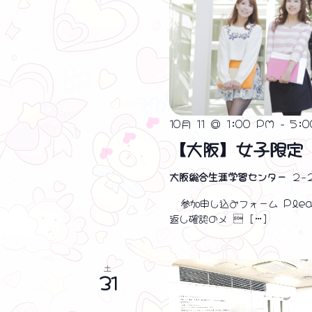
10月 11 @ 1:00 PM
-
5:
【大阪】女子限定
大阪総合生涯学習センター
２−
参加申し込みフォーム Pleas
返し確認のメ  […]
土
31