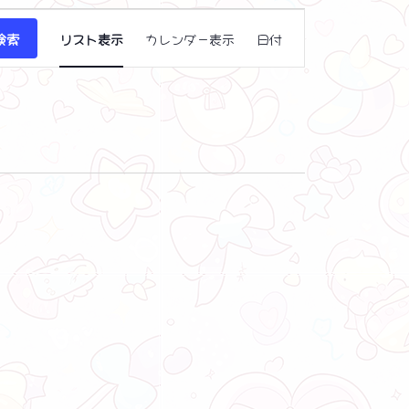
イ
検索
リスト表示
カレンダー表示
日付
ベ
ン
ト
ビ
ュ
ー
ナ
ビ
ゲ
ー
シ
ョ
ン