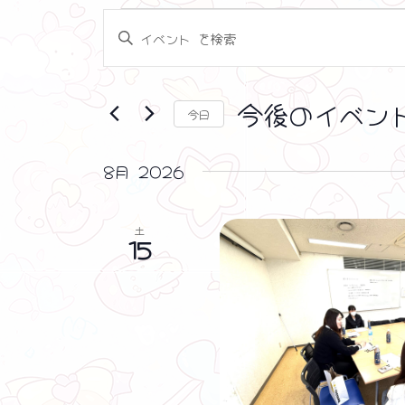
イ
イ
キ
ー
ベ
ベ
ワ
ー
ン
ン
今後のイベン
今日
ド
ト
ト
日
を
付
入
8月 2026
を
を
力
選
し
検
択
土
て
15
く
索
だ
し
さ
い
て
。
キ
ナ
ー