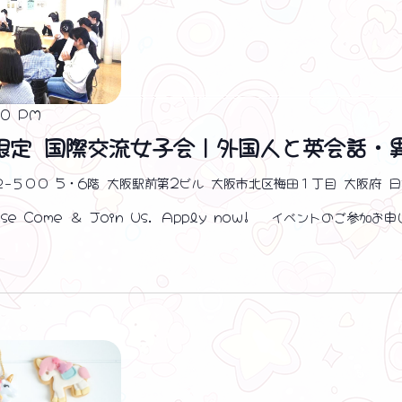
00 PM
限定 国際交流女子会｜外国人と英会話・
２−５００ 5・6階 大阪駅前第2ビル 大阪市北区梅田１丁目 大阪府 
e Come ＆ Join Us. Apply now! イベントのご参