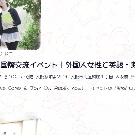
00 PM
 国際交流イベント｜外国人女性と英語・
２−５００ 5・6階 大阪駅前第2ビル 大阪市北区梅田１丁目 大阪府 
e Come ＆ Join Us. Apply now! イベントのご参