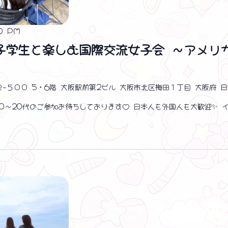
0 PM
女子学生と楽しむ国際交流女子会 ～アメ
２−５００ 5・6階 大阪駅前第2ビル 大阪市北区梅田１丁目 大阪府 
 10〜20代のご参加お待ちしております♡ 日本人も外国人も大歓迎✨ 