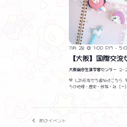
11月 28 @ 1:00 PM
-
5:
【大阪】国際交流
大阪総合生涯学習センター
２−
💚 LINE友だち追加はこちら
カの地理・歴史・民族・社 […]
前の
イベント