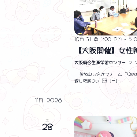
10月 31 @ 1:00 PM
-
5:
【大阪開催】女性
大阪総合生涯学習センター
２−
参加申し込みフォーム Pleas
返し確認のメ  […]
11月 2026
土
28