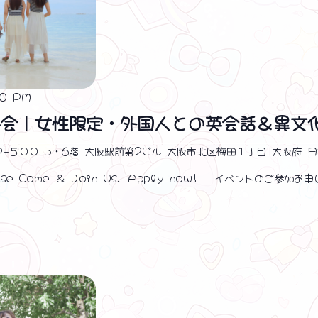
00 PM
子会｜女性限定・外国人との英会話＆異文
２−５００ 5・6階 大阪駅前第2ビル 大阪市北区梅田１丁目 大阪府 
e Come ＆ Join Us. Apply now! イベントのご参