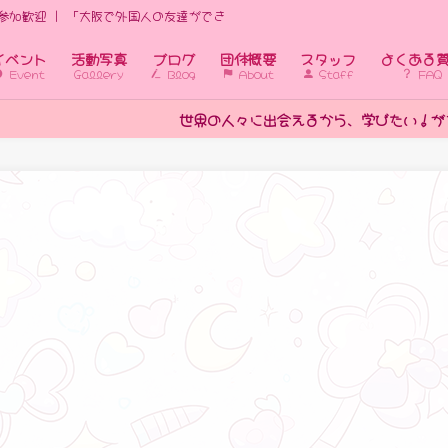
参加歓迎 | 「大阪で外国人の友達ができる国際交流イベント｜初心者歓迎」
イベント
活動写真
ブログ
団体概要
スタッフ
よくある
Event
Gallery
Blog
About
Staff
FAQ
界の人々に出会えるから、学びたい！がアップする