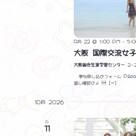
❤ ❤ ❤
9月 22 @ 1:00 PM
-
5:
大阪 国際交流女
大阪総合生涯学習センター
２−
参加申し込みフォーム Pleas
返し確認のメ  […]
10月 2026
日
11