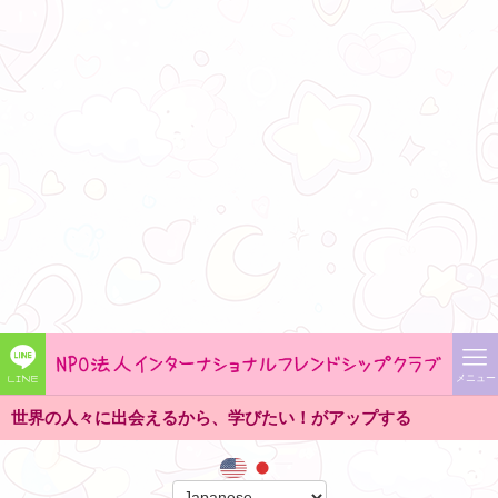
Warning
: Undefined property: WP_Post_Type::$taxonomy in
/home/xs040457/osakanpo.org/public_html/wp-
includes/taxonomy.php
on line
4689
Warning
: Undefined property: WP_Post_Type::$slug in
/home/xs040457/osakanpo.org/public_html/wp-
includes/taxonomy.php
on line
4703
Warning
: Attempt to read property "query_var" on false in
/home/xs040457/osakanpo.org/public_html/wp-
includes/taxonomy.php
on line
4709
LINE
メニュー
界の人々に出会えるから、学びたい！がアップする