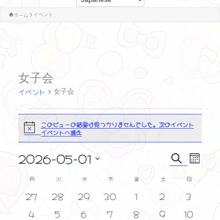
ホーム
イベント
女子会
イベント
女子会
イ
このビューの結果は見つかりませんでした。
次のイベント
N
イベントへ進む
o
ベ
t
i
ン
2026-05-01
イ
イ
c
検
カ
e
ト
ベ
索
日
ベ
レ
月
月曜日
火
火曜日
水
水曜日
木
木曜日
金
金曜日
土
土曜日
日
日曜日
ン
イ
付
ン
ン
ト
0
0
0
0
0
0
0
27
28
29
30
1
2
3
を
ダ
ベ
ビ
イ
イ
イ
イ
イ
イ
イ
ト
選
ー
0
0
0
0
0
0
0
4
5
6
7
8
9
10
ン
ュ
ベ
ベ
ベ
ベ
ベ
ベ
ベ