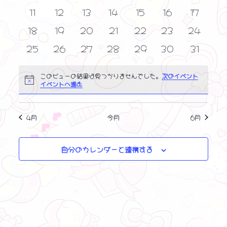
表
択
イ
イ
イ
イ
イ
イ
イ
を
ー
ン
0
ン
0
ン
0
ン
0
0
ン
0
ン
0
ン
11
12
13
14
15
16
17
ト
示
ベ
ベ
ベ
ベ
ベ
ベ
ベ
ナ
ト
イ
ト
イ
ト
イ
ト
イ
イ
ト
イ
ト
イ
ト
検
0
ン
0
ン
0
ン
0
ン
0
ン
0
ン
0
ン
18
19
20
21
22
23
24
の
ベ
ベ
ベ
ベ
ベ
ベ
ベ
ビ
索
イ
ト
イ
ト
イ
ト
イ
ト
イ
ト
イ
ト
イ
ト
0
ン
0
ン
0
ン
0
ン
0
ン
0
ン
ン
0
25
26
27
28
29
30
31
ゲ
カ
ベ
ベ
ベ
ベ
ベ
ベ
ベ
し
イ
ト
イ
ト
イ
ト
イ
ト
イ
ト
イ
ト
ト
イ
ー
ン
ン
ン
ン
ン
ン
ン
レ
ベ
ベ
ベ
ベ
ベ
ベ
ベ
シ
て
このビューの結果は見つかりませんでした。
次のイベント
ト
ト
ト
ト
ト
ト
ト
❤ ❤ ❤
ン
ン
ン
ン
ン
ン
ン
N
ン
イベントへ進む
ョ
o
ナ
ト
ト
ト
ト
ト
ト
ト
ン
t
ダ
i
ビ
c
4月
今月
6月
ー
e
ゲ
ー
自分のカレンダーと連携する
シ
ョ
ン
を