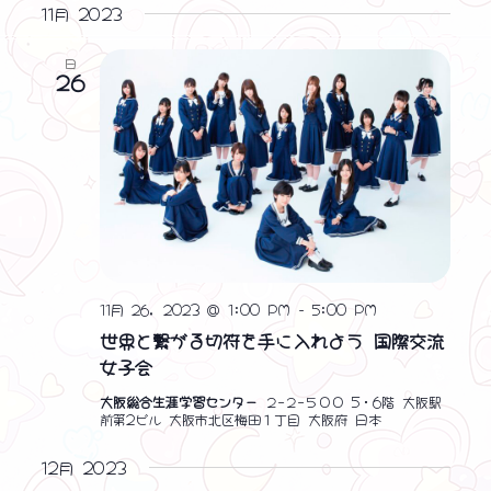
ン
ン
表
ト
11月 2023
付
示
ビ
ト
ト
を
日
ュ
選
26
を
ー
択
ナ
検
ビ
索
ゲ
し
ー
シ
て
ョ
ナ
ン
11月 26, 2023 @ 1:00 PM
-
5:00 PM
ビ
世界と繋がる切符を手に入れよう 国際交流
ゲ
女子会
ー
大阪総合生涯学習センター
２−２−５００ 5・6階 大阪駅
前第2ビル 大阪市北区梅田１丁目 大阪府 日本
シ
12月 2023
ョ