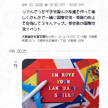
8月 10, 2025 @ 12:30 PM
-
5:00 PM
リアルでつながる外国人の友達を作って楽
しくみんなで一緒に国際交流・英語力向上
を目指してスキルアップ。英会話の国際交
流イベント
大阪総合生涯学習センター
２−２−５００ 5・6階 大阪駅
前第2ビル 大阪市北区梅田１丁目 大阪府 日本
9月 2025
日
7