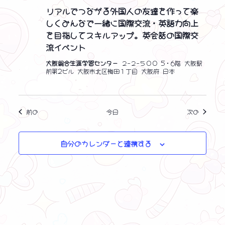
リアルでつながる外国人の友達を作って楽
しくみんなで一緒に国際交流・英語力向上
を目指してスキルアップ。英会話の国際交
流イベント
大阪総合生涯学習センター
２−２−５００ 5・6階 大阪駅
前第2ビル 大阪市北区梅田１丁目 大阪府 日本
イベント
イベント
前の
今日
次の
自分のカレンダーと連携する