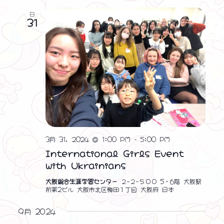
日
31
3月 31, 2024 @ 1:00 PM
-
5:00 PM
International Girls Event
with Ukrainians
大阪総合生涯学習センター
２−２−５００ 5・6階 大阪駅
前第2ビル 大阪市北区梅田１丁目 大阪府 日本
❤ ❤ ❤
9月 2024