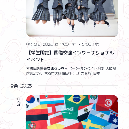
9月 29, 2024 @ 1:00 PM
-
5:00 PM
【学生限定】国際交流インターナショナル
イベント
大阪総合生涯学習センター
２−２−５００ 5・6階 大阪駅
前第2ビル 大阪市北区梅田１丁目 大阪府 日本
8月 2025
日
3