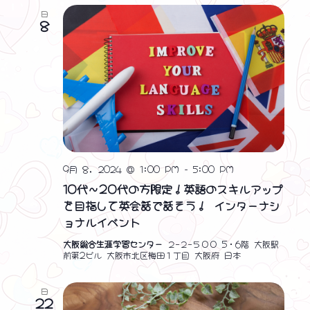
日
8
9月 8, 2024 @ 1:00 PM
-
5:00 PM
10代～20代の方限定！英語のスキルアップ
を目指して英会話で話そう！ インターナシ
ョナルイベント
大阪総合生涯学習センター
２−２−５００ 5・6階 大阪駅
前第2ビル 大阪市北区梅田１丁目 大阪府 日本
日
22