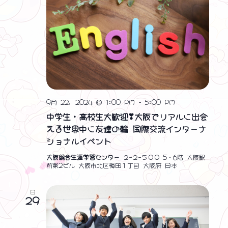
9月 22, 2024 @ 1:00 PM
-
5:00 PM
中学生・高校生大歓迎❣大阪でリアルに出会
える世界中に友達の輪 国際交流インターナ
ショナルイベント
大阪総合生涯学習センター
２−２−５００ 5・6階 大阪駅
前第2ビル 大阪市北区梅田１丁目 大阪府 日本
日
29