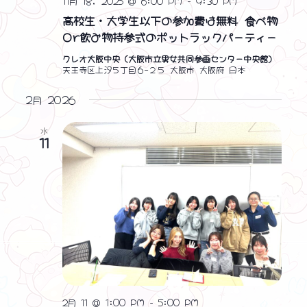
11月 18, 2025 @ 6:00 PM
-
9:30 PM
高校生・大学生以下の参加費は無料 食べ物
Or飲み物持参式のポットラックパーティー
クレオ大阪中央（大阪市立男女共同参画センター中央館）
天王寺区上汐５丁目６−２５ 大阪市 大阪府 日本
2月 2026
水
11
2月 11 @ 1:00 PM
-
5:00 PM