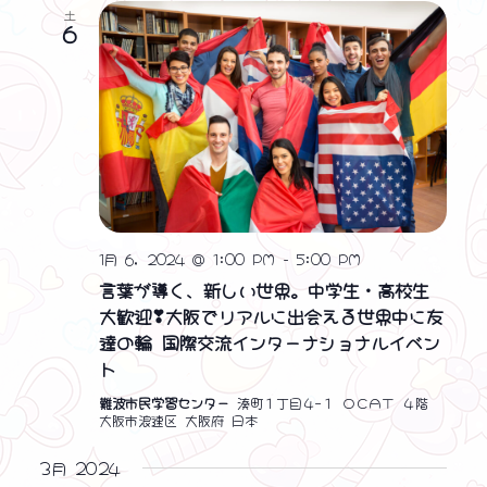
土
6
1月 6, 2024 @ 1:00 PM
-
5:00 PM
言葉が導く、新しい世界。中学生・高校生
大歓迎❣大阪でリアルに出会える世界中に友
達の輪 国際交流インターナショナルイベン
ト
難波市民学習センター
湊町１丁目４−１ ＯＣＡＴ ４階
大阪市浪速区 大阪府 日本
3月 2024