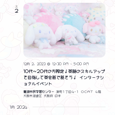
ン
土
2
を
表
示
12月 2, 2023 @ 12:30 PM
-
5:00 PM
10代～20代の方限定！英語のスキルアップ
を目指して英会話で話そう！ インターナシ
ョナルイベント
難波市民学習センター
湊町１丁目４−１ ＯＣＡＴ ４階
大阪市浪速区 大阪府 日本
1月 2024