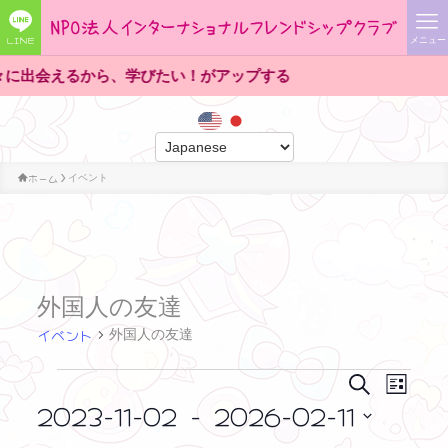
LINE
メニュー
、学びたい！がアップする
ホーム
イベント
外国人の友達
イベント
外国人の友達
イ
イ
イ
検
リ
索
ベ
2023-11-02
 - 
2026-02-11
ス
ベ
ベ
ン
ト
日