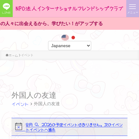
LINE
メニュー
人々に出会えるから、学びたい！がアップする
ホーム
イベント
外国人の友達
イベント
外国人の友達
イ
8月 9, 2026の予定イベントはありません。
次のイベン
N
トイベントへ進む
o
ベ
t