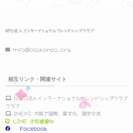
シ
ョ
ン
を
info@osakanpo.org
表
示
相互リンク・関連サイト
ＮＰＯ法人インターナショナルフレンドシップクラブ
クラブ
INEXS 大阪で国際、異文化、語学交流
LINE お友達追加
Facebook