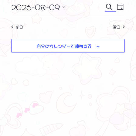
i
ン
2026-08-09
イ
イ
c
検
日
e
ト
ベ
索
日
ベ
付
ン
付
for
ン
前日
翌日
ト
を
8
ビ
ト
選
ュ
月
択
自分のカレンダーと連携する
を
ー
9,
ナ
検
2026
ビ
索
ゲ
し
ー
シ
て
❤ ❤ ❤
ョ
ナ
ン
ビ
ゲ
ー