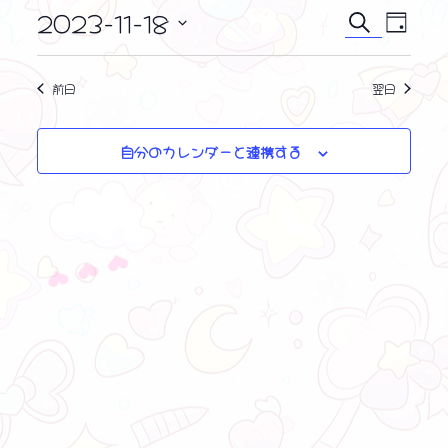
i
ン
2023-11-18
イ
イ
c
検
日
e
ト
ベ
索
日
ベ
付
ン
付
for
ン
前日
翌日
ト
を
11
ビ
ト
選
ュ
月
択
自分のカレンダーと連携する
を
ー
18,
ナ
検
2023
ビ
❤ ❤ ❤
索
ゲ
し
ー
シ
て
ョ
ナ
ン
ビ
ゲ
ー