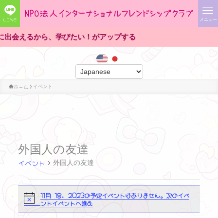
LINE
メニュー
出会えるから、学びたい！がアップする
ホーム
イベント
外国人の友達
イベント
外国人の友達
イ
11月 18, 2023の予定イベントはありません。
次のイベ
N
ントイベントへ進む
o
ベ
t