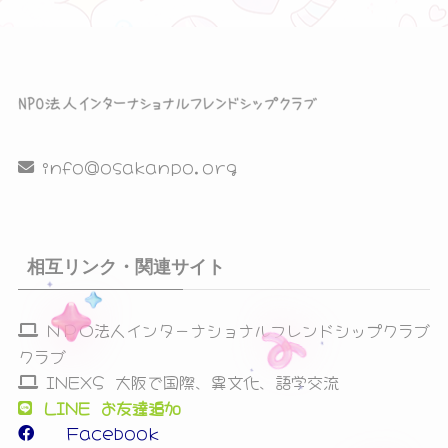
シ
ョ
ン
を
info@osakanpo.org
表
示
相互リンク・関連サイト
ＮＰＯ法人インターナショナルフレンドシップクラブ
クラブ
INEXS 大阪で国際、異文化、語学交流
LINE お友達追加
Facebook