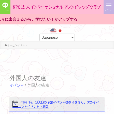
LINE
メニュー
に出会えるから、学びたい！がアップする
ホーム
イベント
外国人の友達
イベント
外国人の友達
イ
11月 19, 2023の予定イベントはありません。
次のイベ
N
ントイベントへ進む
o
ベ
t