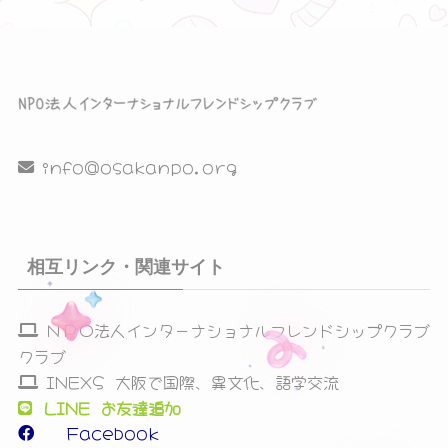
シ
ョ
ン
を
info@osakanpo.org
表
示
相互リンク・関連サイト
ＮＰＯ法人インターナショナルフレンドシップクラブ
クラブ
INEXS 大阪で国際、異文化、語学交流
LINE お友達追加
Facebook