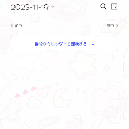
i
ン
2023-11-19
イ
イ
c
検
日
e
ト
ベ
索
日
ベ
付
ン
付
for
ン
前日
翌日
ト
を
11
ビ
ト
選
ュ
月
択
自分のカレンダーと連携する
を
ー
19,
ナ
検
2023
ビ
索
ゲ
❤ ❤ ❤
し
ー
シ
て
ョ
ナ
ン
ビ
ゲ
ー