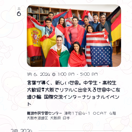
土
6
1月 6, 2024 @ 1:00 PM
-
5:00 PM
言葉が導く、新しい世界。中学生・高校生
大歓迎❣大阪でリアルに出会える世界中に友
達の輪 国際交流インターナショナルイベン
ト
難波市民学習センター
湊町１丁目４−１ ＯＣＡＴ ４階
大阪市浪速区 大阪府 日本
3月 2024