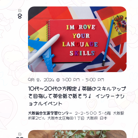
日
8
9月 8, 2024 @ 1:00 PM
-
5:00 PM
10代～20代の方限定！英語のスキルアップ
を目指して英会話で話そう！ インターナシ
ョナルイベント
大阪総合生涯学習センター
２−２−５００ 5・6階 大阪駅
前第2ビル 大阪市北区梅田１丁目 大阪府 日本
日