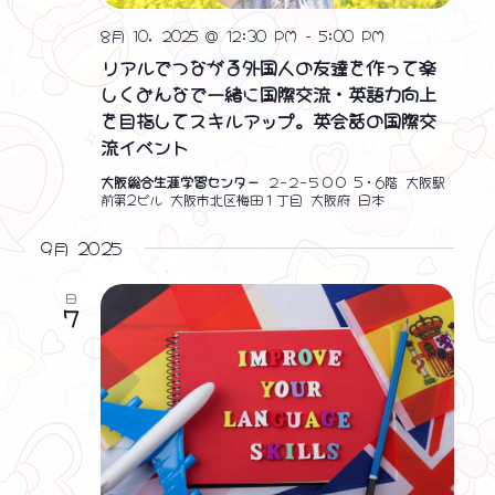
8月 10, 2025 @ 12:30 PM
-
5:00 PM
リアルでつながる外国人の友達を作って楽
しくみんなで一緒に国際交流・英語力向上
を目指してスキルアップ。英会話の国際交
流イベント
大阪総合生涯学習センター
２−２−５００ 5・6階 大阪駅
前第2ビル 大阪市北区梅田１丁目 大阪府 日本
9月 2025
日
7