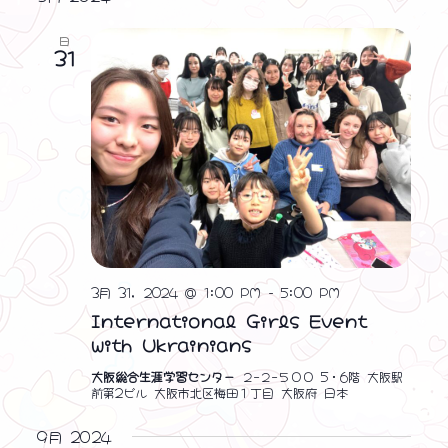
日
31
3月 31, 2024 @ 1:00 PM
-
5:00 PM
International Girls Event
with Ukrainians
大阪総合生涯学習センター
２−２−５００ 5・6階 大阪駅
前第2ビル 大阪市北区梅田１丁目 大阪府 日本
9月 2024