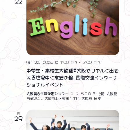
22
9月 22, 2024 @ 1:00 PM
-
5:00 PM
中学生・高校生大歓迎❣大阪でリアルに出会
える世界中に友達の輪 国際交流インターナ
ショナルイベント
大阪総合生涯学習センター
２−２−５００ 5・6階 大阪駅
前第2ビル 大阪市北区梅田１丁目 大阪府 日本
日
29