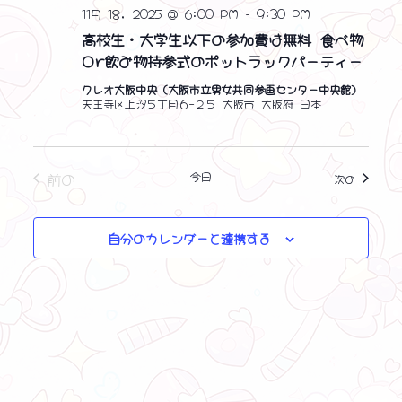
11月 18, 2025 @ 6:00 PM
-
9:30 PM
高校生・大学生以下の参加費は無料 食べ物
Or飲み物持参式のポットラックパーティー
クレオ大阪中央（大阪市立男女共同参画センター中央館）
天王寺区上汐５丁目６−２５ 大阪市 大阪府 日本
イベント
前の
今日
イベント
次の
自分のカレンダーと連携する