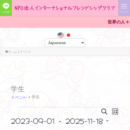
LINE
メニュー
世界の人々に出会えるから、
ホーム
イベント
学生
イベント
学生
イ
イ
イ
検
リ
索
ベ
2023-09-01
 - 
2025-11-18
ス
ベ
ベ
ン
ト
日