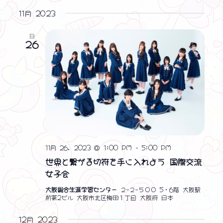
ン
11月 2023
を
日
表
26
示
11月 26, 2023 @ 1:00 PM
-
5:00 PM
世界と繋がる切符を手に入れよう 国際交流
女子会
大阪総合生涯学習センター
２−２−５００ 5・6階 大阪駅
前第2ビル 大阪市北区梅田１丁目 大阪府 日本
12月 2023