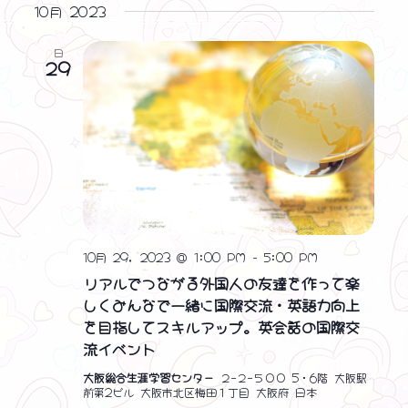
ン
ン
表
ト
10月 2023
付
示
ビ
ト
ト
を
日
ュ
選
29
を
ー
択
ナ
検
ビ
索
ゲ
し
ー
シ
て
ョ
ナ
ン
10月 29, 2023 @ 1:00 PM
-
5:00 PM
ビ
リアルでつながる外国人の友達を作って楽
ゲ
しくみんなで一緒に国際交流・英語力向上
を目指してスキルアップ。英会話の国際交
ー
流イベント
シ
大阪総合生涯学習センター
２−２−５００ 5・6階 大阪駅
ョ
前第2ビル 大阪市北区梅田１丁目 大阪府 日本