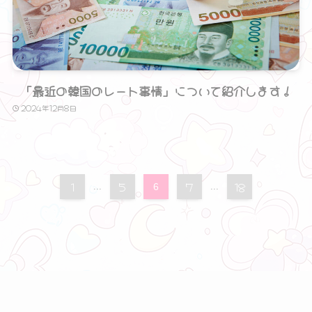
「最近の韓国のレート事情」について紹介します！
2024年12月8日
1
5
7
18
...
6
...