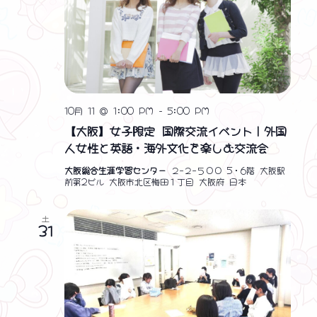
10月 11 @ 1:00 PM
-
5:00 PM
【大阪】女子限定 国際交流イベント｜外国
人女性と英語・海外文化を楽しむ交流会
❤ ❤ ❤
大阪総合生涯学習センター
２−２−５００ 5・6階 大阪駅
前第2ビル 大阪市北区梅田１丁目 大阪府 日本
土
31