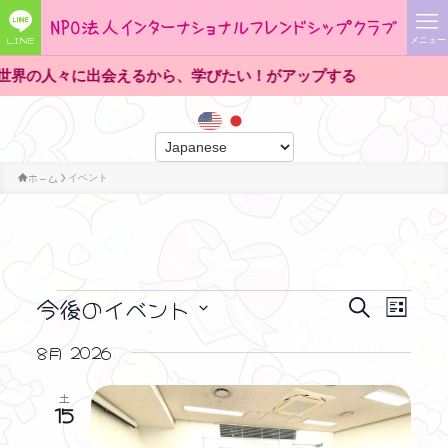
LINE
メニュー
人々に出会えるから、学びたい！がアップする
ホーム
イベント
今後のイベント
イ
イ
イ
検
リ
ベ
索
ベ
日
ス
ベ
8月 2026
ン
ン
ト
付
ン
ト
表
ト
を
土
示
ビ
選
15
ト
ュ
択