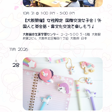
10月 31 @ 1:00 PM
-
5:00 PM
【大阪開催】女性限定 国際交流女子会｜外
国人と英会話・異文化交流を楽しもう！
大阪総合生涯学習センター
２−２−５００ 5・6階 大阪駅
前第2ビル 大阪市北区梅田１丁目 大阪府 日本
11月 2026
土
28