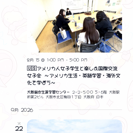
を
ー
ナ
検
ビ
索
ゲ
し
ー
シ
て
ョ
ナ
ン
8月 15 @ 1:00 PM
-
5:00 PM
ビ
🇺🇸アメリカ人女子学生と楽しむ国際交流
ゲ
女子会 ～アメリカ生活・英語学習・海外文
化を学ぼう～
ー
大阪総合生涯学習センター
２−２−５００ 5・6階 大阪駅
シ
前第2ビル 大阪市北区梅田１丁目 大阪府 日本
ョ
9月 2026
ン
火
を
22