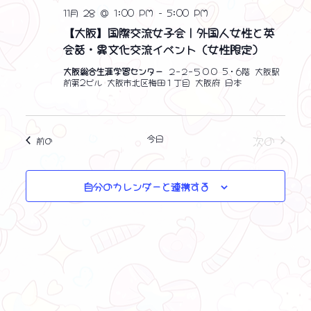
11月 28 @ 1:00 PM
-
5:00 PM
【大阪】国際交流女子会｜外国人女性と英
会話・異文化交流イベント（女性限定）
大阪総合生涯学習センター
２−２−５００ 5・6階 大阪駅
前第2ビル 大阪市北区梅田１丁目 大阪府 日本
イベン
今日
次の
イベント
前の
自分のカレンダーと連携する