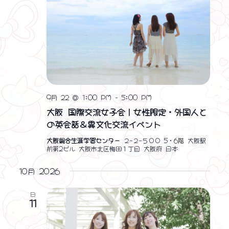
表
示
9月 22 @ 1:00 PM
-
5:00 PM
大阪 国際交流女子会｜女性限定・外国人と
の英会話＆異文化交流イベント
大阪総合生涯学習センター
２−２−５００ 5・6階 大阪駅
前第2ビル 大阪市北区梅田１丁目 大阪府 日本
10月 2026
日
11