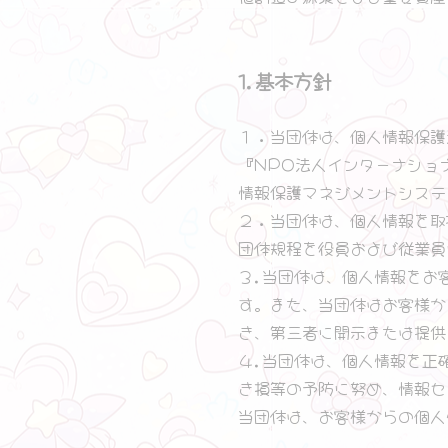
1.基本方針
１．当団体は、個人情報保護
『NPO法人インターナショ
情報保護マネジメントシステ
２．当団体は、個人情報を取
団体規程を役員および従業員
３.当団体は、個人情報をお
す。また、当団体はお客様か
き、第三者に開示または提供
４.当団体は、個人情報を正
き損等の予防に努め、情報セ
当団体は、お客様からの個人