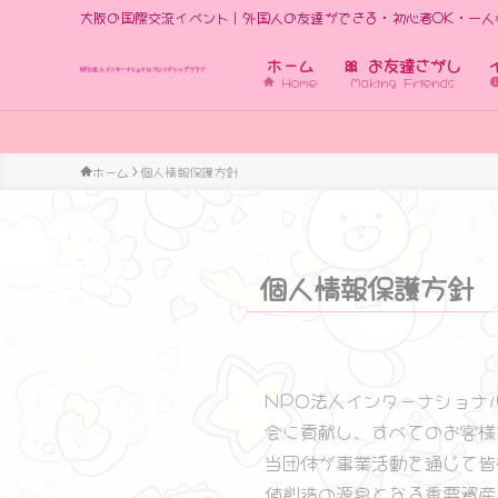
大阪の国際交流イベント｜外国人の友達ができる・初心者OK・一人
ホーム
🎀 お友達さがし
Home
Making Friends
世界の人々
ホーム
個人情報保護方針
個人情報保護方針
NPO法人インターナショナ
会に貢献し、すべてのお客様
当団体が事業活動を通じて皆
値創造の源泉となる重要資産