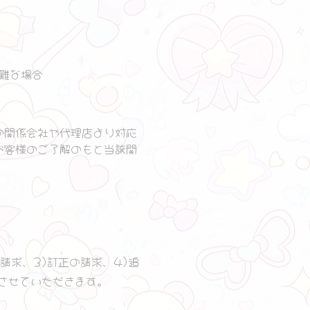
難な場合
の関係会社や代理店より対応
お客様のご了解のもと当該関
請求、3)訂正の請求、4)追
させていただきます。