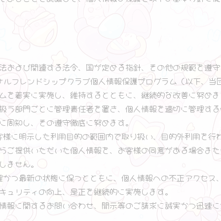
法および関連する法令、国が定める指針、その他の規範を遵守
ナルフレンドシップクラブ個人情報保護プログラム（以下、当
ムを着実に実施し、維持するとともに、継続的な改善に努めま
扱う部門ごとに管理責任者を置き、個人情報を適切に管理する
に周知し、その遵守徹底に努めます。
客様に明示した利用目的の範囲内で取り扱い、目的外利用を行
らご提供いただいた個人情報を、お客様の同意がある場合また
しません。
確かつ最新の状態に保つとともに、個人情報への不正アクセス
キュリティの向上、是正を継続的に実施します。
情報に関するお問い合わせ、開示等のご請求に誠実かつ迅速に