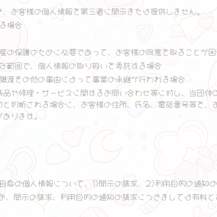
き、お客様の個人情報を第三者に開示または提供しません。
る場合
産の保護のために必要であって、お客様の同意を取ることが困
な範囲で、個人情報の取り扱いを委託する場合
譲渡その他の事由によって事業の承継が行われる場合
商品や修理・サービスに関するお問い合わせ等に対し、当団体
切と判断される場合に、お客様の住所、氏名、電話番号等を、
があります。
自身の個人情報について、1)開示の請求、2)利用目的の通知の
なお、開示の請求、利用目的の通知の請求につきましては有料と