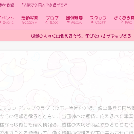
参加歓迎 | 「大阪で外国人の友達ができる国際交流イベント｜初心者歓迎」
イベント
活動写真
ブログ
団体概要
スタッフ
よくある
Event
Gallery
Blog
About
Staff
FAQ
に出会えるから、学びたい！がアップする
ルフレンドシップクラブ（以下、当団体）は、設立趣旨と自ら
からの信頼を得るとともに、当団体への期待に応えるべく事業
様から取得した個人情報は、皆様の大切な財産であるとともに
であることを認識して、個人情報の保護を以下の基本方針に従