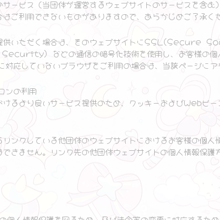
のサービス（当団体が運営するウェブサイトのサービスを含む
合はご利用できないものがありますので、あらかじめご了承く
いただく場合は、そのウェブサイトにSSL(Secure Socke
yer Security) などの通信の暗号化技術を使用し、お客様
どに対応していないブラウザをご利用の場合は、当該ページにア
コンの利用
おけるより良いサービス提供のため、クッキーおよびWebビー
らリンクしている他団体のウェブサイトにおけるお客様の個人
はできません。リンク先の他団体ウェブサイトの個人情報保護
の個人情報保護を図るため、及び法令等の変更に対応するため