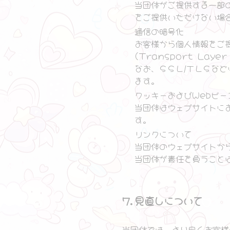
当団体がご提供する一部
をご提供いただけない場
通信の暗号化
お客様から個人情報をご提供
(Transport La
なお、ＳＳＬ/ＴＬＳな
ます。
クッキーおよびWebビー
当団体はウェブサイトに
す。
リンクについて
当団体のウェブサイトか
当団体が責任を負うこと
7.見直しについて
当団体では、より良くお客様