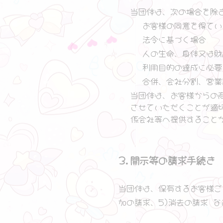
当団体は、次の場合を除
お客様の同意を得てい
法令に基づく場合
人の生命、身体又は財
利用目的の達成に必要
合併、会社分割、営業
当団体は、お客様からの
させていただくことが適
係会社等へ提供すること
3.開示等の請求手続き
当団体は、保有するお客様ご
加の請求、5)消去の請求 