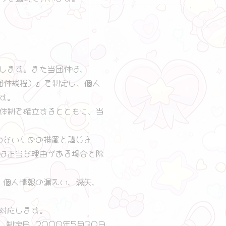
します。また当団体は、
団体規程）』を制定し、個人
す。
体制を確立するとともに、当
わないための措置を講じま
は正当な理由がある場合を除
、個人情報の漏えい、滅失、
対応します。
制定日 2000年5月30日