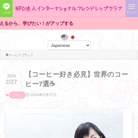
LINE
メニュー
びたい！がアップする
ホーム
コラム
【コーヒー好き必見】世界のコー
2024
2/27
ヒー7選☕️
コラム
2024年2月27日