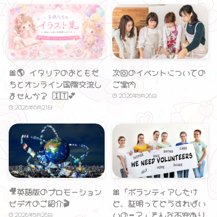
🎀🌎 イタリアのおともだ
次回のイベントについての
ちとオンライン国際交流し
ご案内
ませんか？ 🇮🇹💕
2026年5月26日
2026年6月21日
🎥英語版のプロモーション
🎀「ボランティアしたけ
ビデオのご紹介🎬
ど、証明ってどうすればい
いの…？」そんな不安あり
2026年5月26日