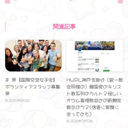
関連記事
# 🌸【国際交流女子会】
HWPL神戸支部は（統一教
ボランティアスタッフ募集
会同様の）韓国発のキリス
🌸
ト教系列のカルト？怪しい
オウム真理教並みの新興宗
2026年8月2日
教なのか？(信者に実際に
会ってみた）
2026年7月13日