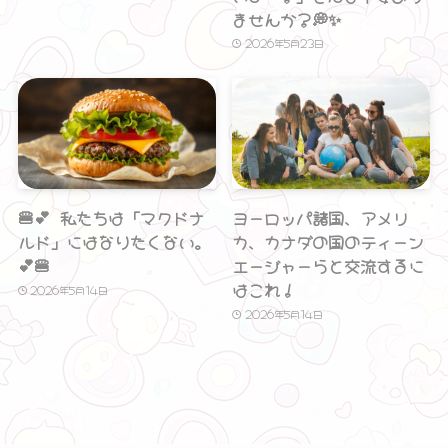
ませんか？💭✨
2026年5月23日
🍔💕 私たちは「マクドナ
ヨーロッパ諸国、アメリ
ルド」にはなりたくない。
カ、カナダの国のティーン
💕🍔
エージャーらと交流するに
はこれ！
2026年5月14日
2026年5月14日