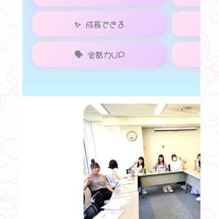
✨ 成長できる
🗣 会話力UP