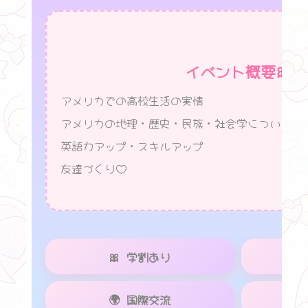
イベント概要🎀
アメリカでの高校生活の実情
アメリカの地理・歴史・民族・社会学についての
英語力アップ・スキルアップ
友達づくり♡
🎀 学割あり

🌍 国際交流