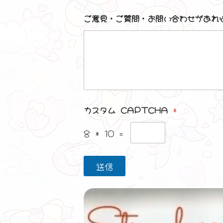
ち
ち
ち
ち
ち
ご意見・ご質問・お問い合わせがあれ
1
2
3
4
5
を
を
を
を
を
評
評
評
評
評
価
価
価
価
価
し
し
し
し
し
て
て
て
て
て
く
く
く
く
く
だ
だ
だ
だ
だ
カスタム CAPTCHA
*
さ
さ
さ
さ
さ
い
い
い
い
い
8
*
10
=
。
。
。
。
。
送信