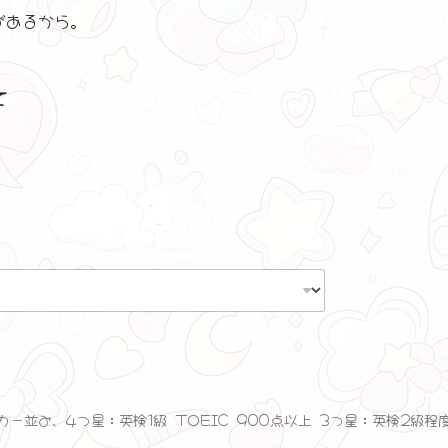
があるから。
て
ー並み、4つ星：英検1級 TOEIC 900点以上 3つ星：英検2級程