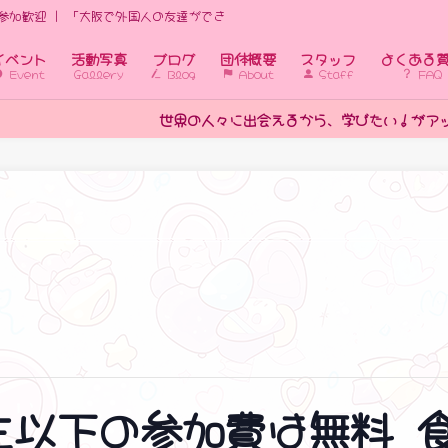
参加歓迎 | 「大阪で外国人の友達ができる国際交流イベント｜初心者歓迎」
イベント
活動写真
ブログ
団体概要
スタッフ
よくある
Event
Gallery
Blog
About
Staff
FAQ
！がアップする
生以下の参加費は無料 