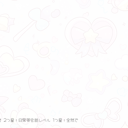
度 2つ星：日常英会話レベル 1つ星：全然で