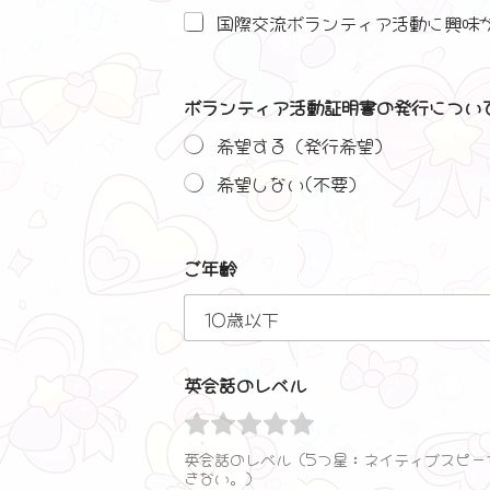
国際交流ボランティア活動に興味
ボランティア活動証明書の発行につい
希望する（発行希望）
希望しない(不要）
ご年齢
英会話のレベル
5
5
5
5
5
の
の
の
の
の
英会話のレベル（5つ星：ネイティブスピーカ
う
きない。）
う
う
う
う