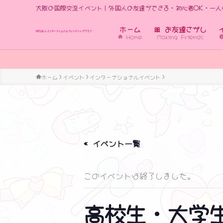
大阪の国際交流イベント｜外国人の友達ができる・初心者OK・一人
ホーム
🎀 お友達さがし
Home
Making Friends
世界の人々に出会えるから、学びたい
ホーム
イベント
インターナショナルイベント
« イベント一覧
このイベントは終了しました。
高校生・大学