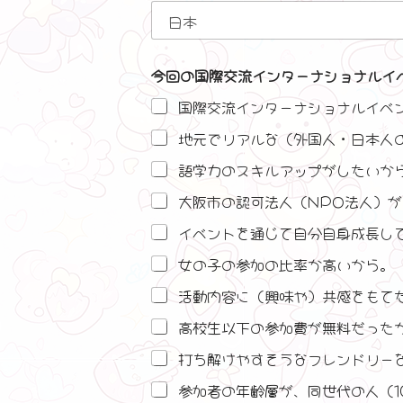
今回の国際交流インターナショナルイ
国際交流インターナショナルイベ
地元でリアルな（外国人・日本人
語学力のスキルアップがしたいか
大阪市の認可法人（NPO法人）
イベントを通じて自分自身成長し
女の子の参加の比率か高いから。
活動内容に（興味や）共感をもて
高校生以下の参加費が無料だった
打ち解けやすそうなフレンドリー
参加者の年齢層が、同世代の人（1