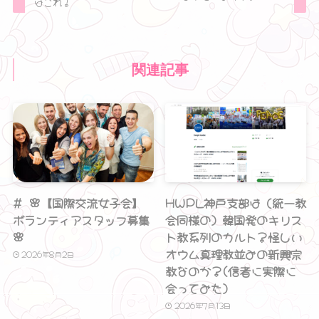
はこれ！
関連記事
# 🌸【国際交流女子会】
HWPL神戸支部は（統一教
ボランティアスタッフ募集
会同様の）韓国発のキリス
🌸
ト教系列のカルト？怪しい
オウム真理教並みの新興宗
2026年8月2日
教なのか？(信者に実際に
会ってみた）
2026年7月13日