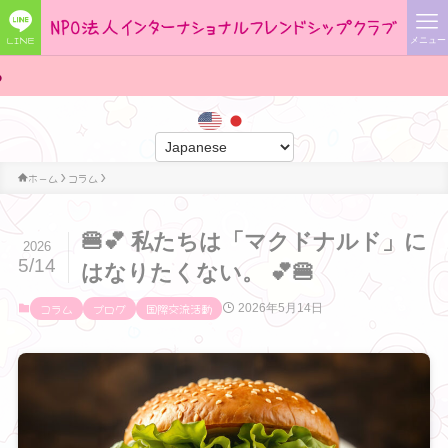
LINE
メニュー
ホーム
コラム
🍔💕 私たちは「マクドナルド」に
2026
5/14
はなりたくない。 💕🍔
コラム
ブログ
国際交流活動
2026年5月14日