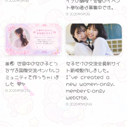
イナの調理・会食のイベン
2026年6月5日
ト参加者は募集中です。
2026年6月2日
🎀🌏 世界中の女の子とつ
女子だけの交流会員制サイ
ながる国際交流ペンパルコ
ト新規製作しました。
ミュニティを作っちゃいま
I’ve created a
した 🩷✨
new women-only,
members-only
2026年5月31日
website.
2026年5月29日