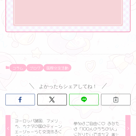
コラム
ブログ
国際交流活動
よかったらシェアしてね！
ヨーロッパ諸国、アメリ
参加はご自由に♡ あなた
カ、カナダの国のティーン
は「100人のうちの1人」
エージャーらと交流するに
になりたいですか？ 🎀✨