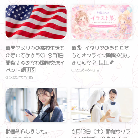
🎀💖アメリカの高校生活を
🎀🌎 イタリアのおともだ
のぞいてみよう♡ 8月1日
ちとオンライン国際交流し
開催！ゆめかわ国際交流イ
ませんか？ 🇮🇹💕
ベント🌈🇺🇸
2026年6月21日
2026年7月11日
❤ ❤ ❤
動画制作しました。
6月13日（土）開催ウクラ