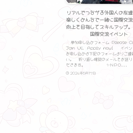
リアルでつながる外国人の友達
楽しくみんなで一緒に国際交流
向上を目指してスキルアップ。
国際交流イベント
参加申し込みフォーム Please C
Join Us. Apply now! イ
お申し込みは下記のフォームよりご連
い。 折り返し確認のメールをお送り
だきます。 ✨ＮＰＯ...
2024年6月17日