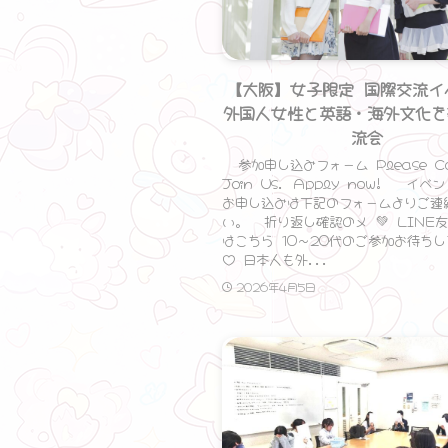
【大阪】女子限定 国際交流イ
外国人女性と英語・海外文化を
流会
参加申し込みフォーム Please C
Join Us. Apply now! イ
お申し込みは下記のフォームよりご連
い。 折り返し確認のメ 💚 LINE
はこちら 10〜20代のご参加お待ち
♡ 日本人も外...
2026年4月5日