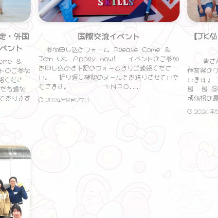
定・外国
国際交流イベント
【JK
ベント
参加申し込みフォーム Please Come ＆
Join Us. Apply now! イベントのご参加
ome ＆
皆さんこ
お申し込みは下記のフォームよりご連絡くださ
ベントのご参加
体育祭の
い。 折り返し確認のメールをお送りさせていた
絡くださ
います！ 
だきます。 ✨ＮＰＯ...
友だち追加
🎽 🎽
しております
頃価格の扇
2024年8月27日
2024年