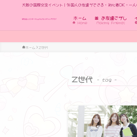
大阪の国際交流イベント｜外国人の友達ができる・初心者OK・一人
ホーム
🎀 お友達さがし
Home
Making Friends
ホーム
Z世代
Z世代
– tag –