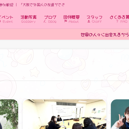
参加歓迎 | 「大阪で外国人の友達ができる国際交流イベント｜初心者歓迎」
イベント
活動写真
ブログ
団体概要
スタッフ
よくある
Event
Gallery
Blog
About
Staff
FAQ
世界の人々に出会えるから、学びたい！がアップす