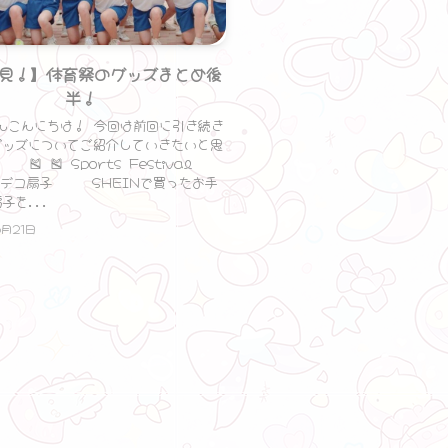
必見！】体育祭のグッズまとめ後
半！
んにちは！ 今回は前回に引き続き
グッズについてご紹介していきたいと思
 🎽 Sports Festival
 ⑤デコ扇子 SHEINで買ったお手
子を...
6月21日