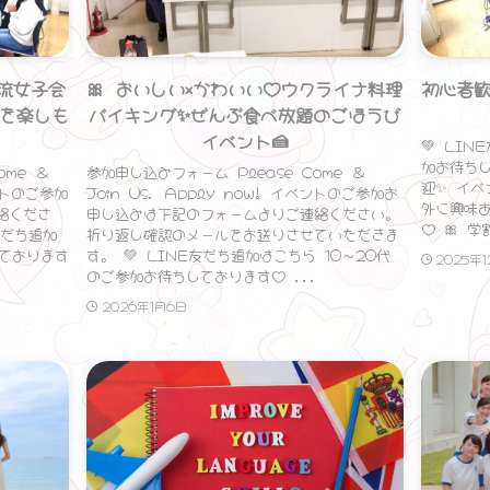
流女子会
🎀 おいしい×かわいい♡ウクライナ料理
初心者
を楽しも
バイキング✨ぜんぶ食べ放題のごほうび
イベント🍰
💚 LI
加お待ち
ome ＆
参加申し込みフォーム Please Come ＆
迎✨ イベ
ベントのご参加
Join Us. Apply now! イベントのご参加お
外に興味あ
絡くださ
申し込みは下記のフォームよりご連絡ください。
♡ 🎀 学
友だち追加
折り返し確認のメールをお送りさせていただきま
しております
す。 💚 LINE友だち追加はこちら 10〜20代
2025年
のご参加お待ちしております♡ ...
2026年1月6日