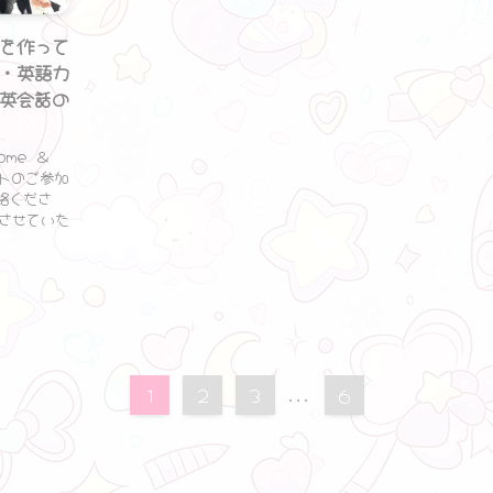
を作って
・英語力
英会話の
ome ＆
ベントのご参加
絡くださ
させていた
1
2
3
...
6