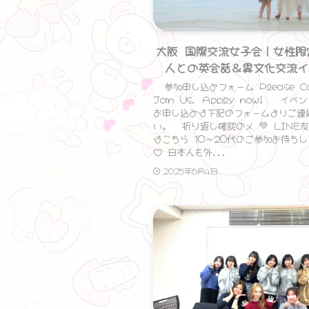
大阪 国際交流女子会｜女性限
人との英会話＆異文化交流イ
参加申し込みフォーム Please C
Join Us. Apply now! イ
お申し込みは下記のフォームよりご連
い。 折り返し確認のメ 💚 LINE
はこちら 10〜20代のご参加お待ち
♡ 日本人も外...
2025年6月4日