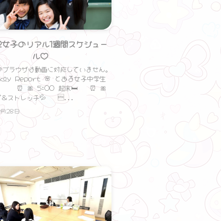
2女子のリアル1週間スケジュー
ル♡
ブラウザは動画に対応していません。
y Report 🌸 とある女子中学生
 ⏰ 🎀 5:00 起床🛏 ⏰ 🎀
＆ストレッチ💦 ...
2月28日