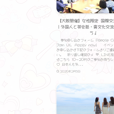
【大阪開催】女性限定 国際交
｜外国人と英会話・異文化交流
う！
参加申し込みフォーム Please C
Join Us. Apply now! イ
お申し込みは下記のフォームよりご連
い。 折り返し確認のメ 💚 LINE
はこちら 10〜20代のご参加お待ち
♡ 日本人も外...
❤ ❤ ❤
2026年2月5日