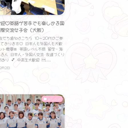
歓迎♡英語が苦手でも楽しめる国
際交流女子会（大阪）
NE友だち追加はこちら 10〜20代のご参
しております♡ 日本人も外国人も大歓
ント概要🎀 英語レベル不問 留学・海
る人 日本人・外国人交流 友達づくり
割あり 💕 中高生大歓迎 ...
12月2日
トレンド