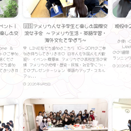
ベント｜
🇺🇸アメリカ人女子学生と楽しむ国際交
現役中
楽しむ交
流女子会 ～アメリカ生活・英語学習・
海外文化を学ぼう～
お使いの
Weekl
ome ＆
💚 LINE友だち追加はこちら 10〜20代のご参
のの1週間
ベントのご参加
加お待ちしております♡ 日本人も外国人も大歓
ランニング
絡くださ
迎✨ イベント概要🎀 アメリカでの高校生活の実
友だち追加
情 アメリカの地理・歴史・民族・社会学につい
2026年
しております
てのプレゼンテーション 英語力アップ・スキル
アッ...
2026年4月5日