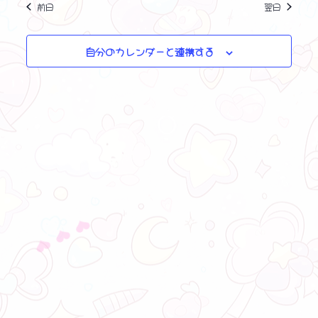
月
ン
前日
翌日
ト
を
6,
ビ
ト
選
2023
ュ
択
自分のカレンダーと連携する
を
ー
ナ
検
ビ
索
ゲ
し
ー
シ
て
ョ
ナ
ン
❤ ❤ ❤
ビ
ゲ
ー
シ
ョ