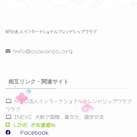
ン
を
表
示
info@osakanpo.org
相互リンク・関連サイト
ＮＰＯ法人インターナショナルフレンドシップクラブ
クラブ
INEXS 大阪で国際、異文化、語学交流
LINE お友達追加
Facebook