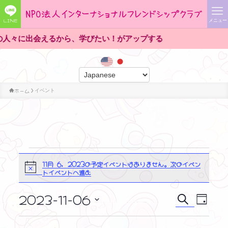
LINE
メニュー
人々に出会えるから、学びたい！がアップする
ホーム
イベント
イ
11月 6, 2023の予定イベントはありません。
次のイベン
N
ベ
トイベントへ進む
o
ン
t
i
ト
2023-11-06
イ
イ
c
検
日
for
e
ベ
索
日
ベ
付
11
ン
付