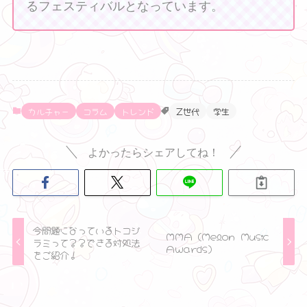
るフェスティバルとなっています。
カルチャー
コラム
トレンド
Z世代
学生
よかったらシェアしてね！
今問題になっているトコジ
MMA（Melon Music
ラミって？？できる対処法
Awards）
をご紹介！