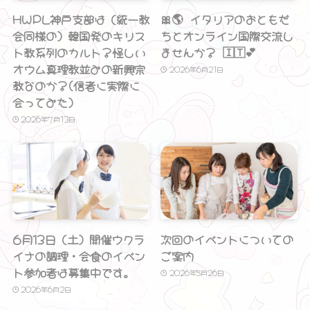
HWPL神戸支部は（統一教
🎀🌎 イタリアのおともだ
会同様の）韓国発のキリス
ちとオンライン国際交流し
ト教系列のカルト？怪しい
ませんか？ 🇮🇹💕
オウム真理教並みの新興宗
2026年6月21日
教なのか？(信者に実際に
会ってみた）
2026年7月13日
6月13日（土）開催ウクラ
次回のイベントについての
イナの調理・会食のイベン
ご案内
ト参加者は募集中です。
2026年5月26日
2026年6月2日