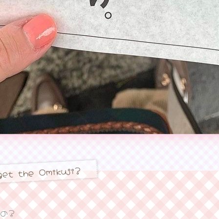
get the Omikuji?
の？