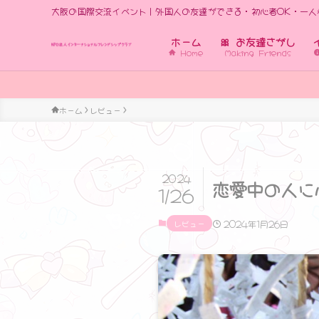
大阪の国際交流イベント｜外国人の友達ができる・初心者OK・一人
ホーム
🎀 お友達さがし
Home
Making Friends
世界の人々に出会えるから、学び
ホーム
レビュー
2024
恋愛中の人に
1/26
レビュー
2024年1月26日