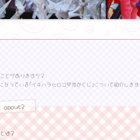
ことがありますか？
になっている｢イチハラヒロコ💛恋みくじ｣について紹介します
l about?
とは？