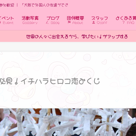
参加歓迎 | 「大阪で外国人の友達ができる国際交流イベント｜初心者歓迎」
イベント
活動写真
ブログ
団体概要
スタッフ
よくある
Event
Gallery
Blog
About
Staff
FAQ
たい！がアップする
必見！イチハラヒロコ恋みくじ