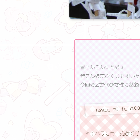
❤ ❤ ❤
皆さんこんにちは！
皆さんは恋みくじを引いた
今回はZ世代の女性に話題
what is it al
イチハラヒロコ恋みくじ