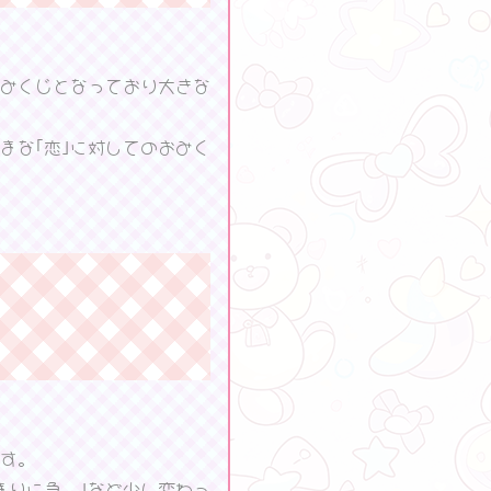
みくじとなっており大きな
まな｢恋｣に対してのおみく
す。
まりに急。｣など少し変わっ