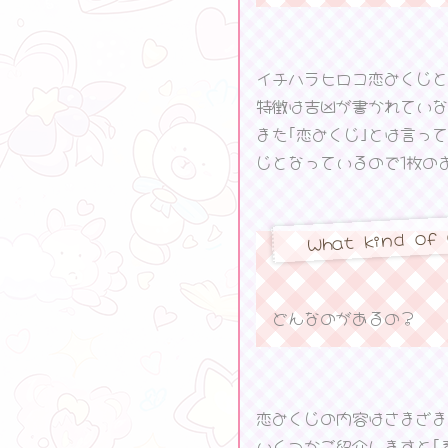
イチハラヒロコ恋みくじと
特徴は吉凶が書かれていな
また｢恋みくじ｣とは言っ
じとなっているので1枚の
What kind of 
どんなのがあるの？
恋みくじの内容はさまざま
いくつかご紹介しますと｢