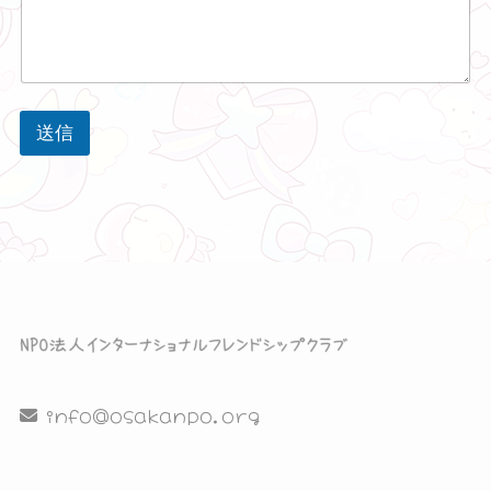
送信
info@osakanpo.org