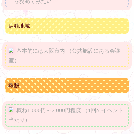
ーを務めてみたい
活動地域
基本的には大阪市内 （公共施設にある会議
室）
報酬
概ね1,000円～2,000円程度 （1回のイベント
当たり）