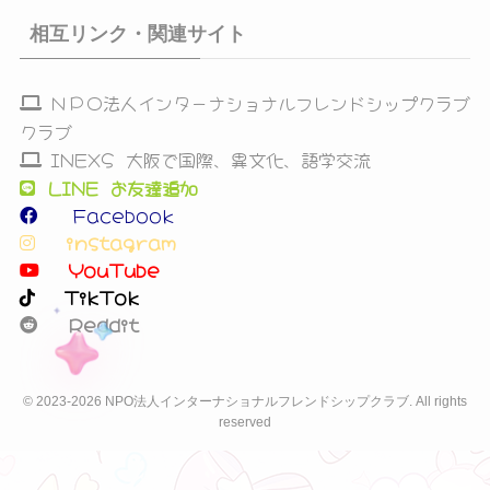
相互リンク・関連サイト
ＮＰＯ法人インターナショナルフレンドシップクラブ
クラブ
INEXS 大阪で国際、異文化、語学交流
LINE お友達追加
Facebook
instagram
YouTube
TikTok
Reddit
©
2023-2026 NPO法人インターナショナルフレンドシップクラブ. All rights
reserved
（ページ本文・HTMLここ）
gsap.to(".story-track", { x: "-50%",