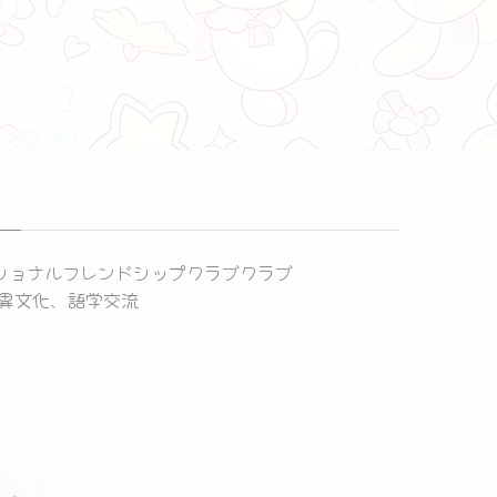
ショナルフレンドシップクラブクラブ
、異文化、語学交流