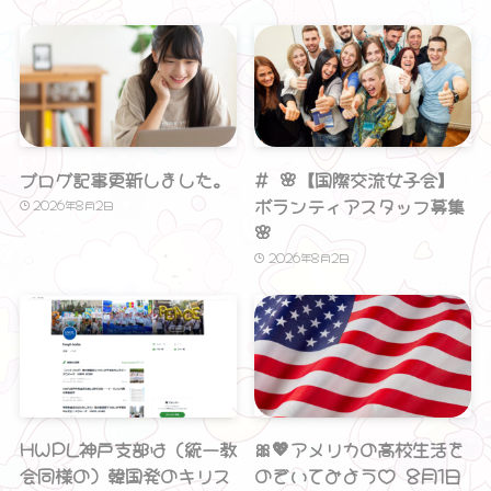
ブログ記事更新しました。
# 🌸【国際交流女子会】
ボランティアスタッフ募集
2026年8月2日
🌸
2026年8月2日
HWPL神戸支部は（統一教
🎀💖アメリカの高校生活を
会同様の）韓国発のキリス
のぞいてみよう♡ 8月1日