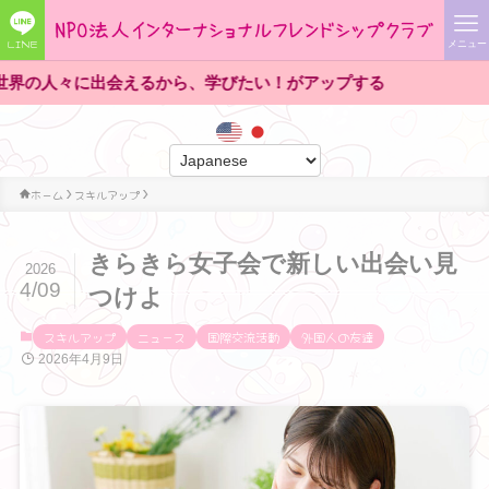
LINE
メニュー
々に出会えるから、学びたい！がアップする
ホーム
スキルアップ
きらきら女子会で新しい出会い見
2026
4/09
つけよ
スキルアップ
ニュース
国際交流活動
外国人の友達
2026年4月9日