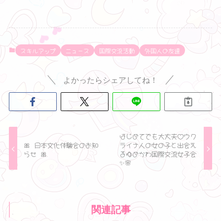
スキルアップ
ニュース
国際交流活動
外国人の友達
よかったらシェアしてね！
はじめてでも大丈夫♡ウク
🎀 日本文化体験会のお知
ライナ人の女の子と出会え
らせ 🎀
るゆめかわ国際交流女子会
✨🌸
関連記事