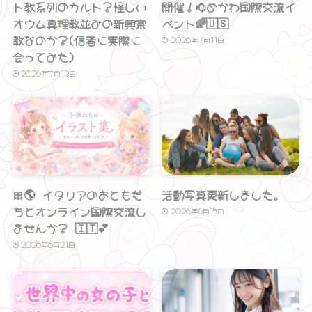
ト教系列のカルト？怪しい
開催！ゆめかわ国際交流イ
オウム真理教並みの新興宗
ベント🌈🇺🇸
教なのか？(信者に実際に
2026年7月11日
会ってみた）
2026年7月13日
🎀🌎 イタリアのおともだ
活動写真更新しました。
ちとオンライン国際交流し
2026年6月15日
ませんか？ 🇮🇹💕
2026年6月21日