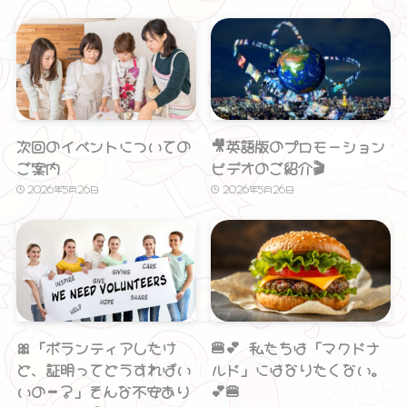
次回のイベントについての
🎥英語版のプロモーション
ご案内
ビデオのご紹介🎬
2026年5月26日
2026年5月26日
🎀「ボランティアしたけ
🍔💕 私たちは「マクドナ
ど、証明ってどうすればい
ルド」にはなりたくない。
いの…？」そんな不安あり
💕🍔