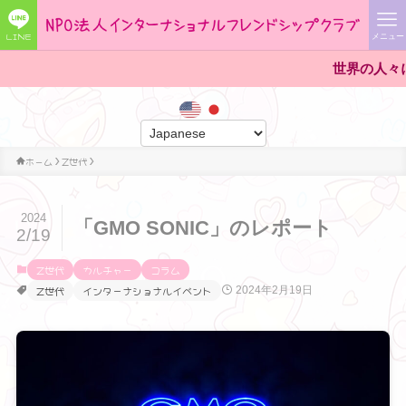
LINE
メニュー
世界の人々に出会える
ホーム
Z世代
2024
「GMO SONIC」のレポート
2/19
Z世代
カルチャー
コラム
Z世代
インターナショナルイベント
2024年2月19日