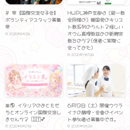
# 🌸【国際交流女子会】
HWPL神戸支部は（統一教
ボランティアスタッフ募集
会同様の）韓国発のキリス
🌸
ト教系列のカルト？怪しい
オウム真理教並みの新興宗
2026年8月2日
教なのか？(信者に実際に
会ってみた）
2026年7月13日
🎀🌎 イタリアのおともだ
6月13日（土）開催ウクラ
ちとオンライン国際交流し
イナの調理・会食のイベン
ませんか？ 🇮🇹💕
ト参加者は募集中です。
2026年6月21日
2026年6月2日