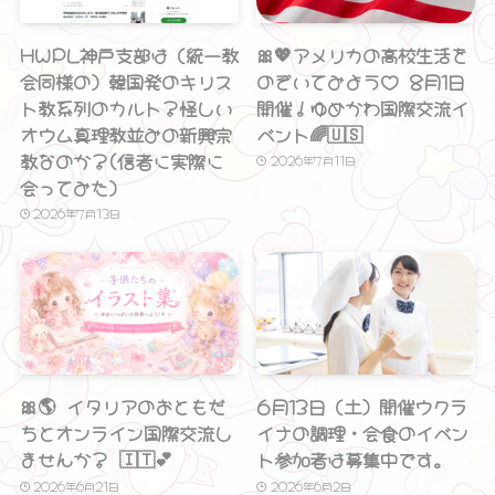
HWPL神戸支部は（統一教
🎀💖アメリカの高校生活を
会同様の）韓国発のキリス
のぞいてみよう♡ 8月1日
ト教系列のカルト？怪しい
開催！ゆめかわ国際交流イ
オウム真理教並みの新興宗
ベント🌈🇺🇸
教なのか？(信者に実際に
2026年7月11日
会ってみた）
2026年7月13日
🎀🌎 イタリアのおともだ
6月13日（土）開催ウクラ
ちとオンライン国際交流し
イナの調理・会食のイベン
ませんか？ 🇮🇹💕
ト参加者は募集中です。
2026年6月21日
2026年6月2日