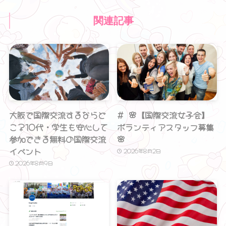
関連記事
大阪で国際交流するならど
# 🌸【国際交流女子会】
こ？10代・学生も安心して
ボランティアスタッフ募集
参加できる無料の国際交流
🌸
イベント
2026年8月2日
2026年8月9日