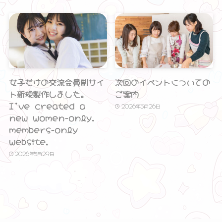
女子だけの交流会員制サイ
次回のイベントについての
ト新規製作しました。
ご案内
I’ve created a
2026年5月26日
new women-only,
members-only
website.
2026年5月29日